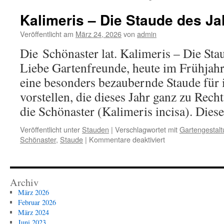
Kalimeris – Die Staude des J
Veröffentlicht am
März 24, 2026
von
admin
Die Schönaster lat. Kalimeris – Die Sta
Liebe Gartenfreunde, heute im Frühjah
eine besonders bezaubernde Staude für 
vorstellen, die dieses Jahr ganz zu Rech
die Schönaster (Kalimeris incisa). Die
Veröffentlicht unter
Stauden
|
Verschlagwortet mit
Gartengestal
für
Schönaster
,
Staude
|
Kommentare deaktiviert
Kalimeris
–
Die
Staude
Archiv
des
März 2026
Jahres
Februar 2026
2026
März 2024
Juni 2023